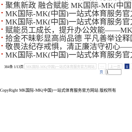
聚焦新政 融合赋能 MK国际-MK(中
事长赴平泉市慰问下沉工作队
MK国际-MK(中国)一站式体育服务
方网站财务专题培训会成功举行
MK国际-MK(中国)一站式体育服务
西商会运动会篮球赛冠军
赋能员工成长，提升办公效能——MK国
中央八项规定精神学习教育总结会议
拾金不昧彰显高尚品德 平凡善举诠释
式体育服务官方网站 成功举办《DeepSe
敬畏法纪存戒惧，清正廉洁守初心——M
训
MK国际-MK(中国)一站式体育服务
一站式体育服务官方网站赴平泉市廉
选举会员大会
384条 1/13页
MK国际-MK(中国)一站式体育服务官方网站
<<
上一页
1
页
CopyRight MK国际-MK(中国)一站式体育服务官方网站 版权所有