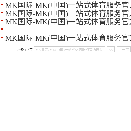
MK国际-MK(中国)一站式体育服务官
血暖冬，与爱同行” 无偿献血志愿活
MK国际-MK(中国)一站式体育服务官
书活动
MK国际-MK(中国)一站式体育服务官
职工跳绳比赛
市职工、社区冰上龙舟争霸赛活动
MK国际-MK(中国)一站式体育服务官
园 保护环境”春季登山活动
28条 1/3页
MK国际-MK(中国)一站式体育服务官方网站
<<
上一页