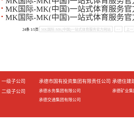
MK国际-MK(中国)一站式体育服务
人员的公告
MK国际-MK(中国)一站式体育服务
人员的公告
MK国际-MK(中国)一站式体育服务
人员的公告
中心副经理的公告
24条 1/1页
MK国际-MK(中国)一站式体育服务官方网站
<<
上一
一级子公司
承德市国有投资集团有限责任公司
承德住建
承德水务集团有限公司
承德矿业集
二级子公司
承德交通集团有限公司