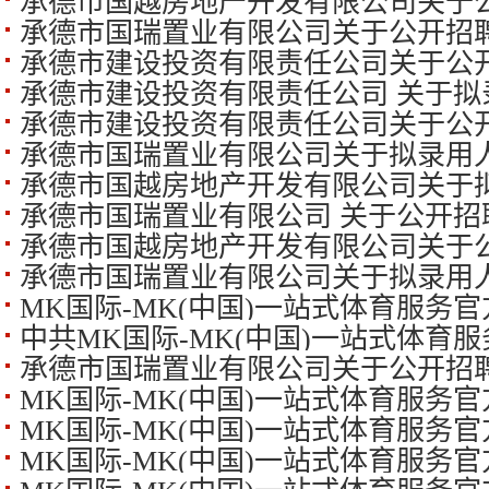
承德市国越房地产开发有限公司关于
示公告
承德市国瑞置业有限公司关于公开招
承德市建设投资有限责任公司关于公
承德市建设投资有限责任公司 关于拟
承德市建设投资有限责任公司关于公
承德市国瑞置业有限公司关于拟录用
承德市国越房地产开发有限公司关于
承德市国瑞置业有限公司 关于公开招
承德市国越房地产开发有限公司关于
承德市国瑞置业有限公司关于拟录用
MK国际-MK(中国)一站式体育服务
中共MK国际-MK(中国)一站式体育
公示
承德市国瑞置业有限公司关于公开招
团公司综合办公室副主任岗位的竞聘
MK国际-MK(中国)一站式体育服务
MK国际-MK(中国)一站式体育服务
人员的公告
MK国际-MK(中国)一站式体育服务
人员的公告