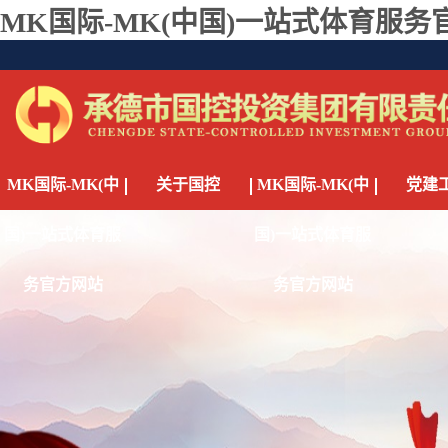
MK国际-MK(中国)一站式体育服务
MK国际-MK(中
关于国控
MK国际-MK(中
党建
国)一站式体育服
国)一站式体育服
务官方网站
务官方网站