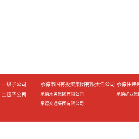
一级子公司
承德市国有投资集团有限责任公司
承德住建
承德水务集团有限公司
承德矿业集
二级子公司
承德交通集团有限公司