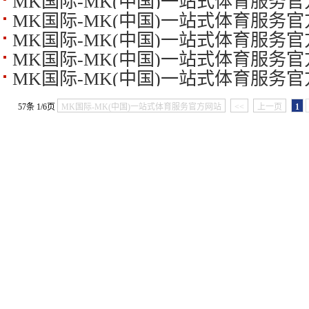
MK国际-MK(中国)一站式体育服务
工趣味运动会
MK国际-MK(中国)一站式体育服务
香 情暖民心”包粽子比赛暨慰问活动
MK国际-MK(中国)一站式体育服务
明部室、践行文明风尚”活动
MK国际-MK(中国)一站式体育服务官
山社区低保边缘家庭认定政策宣传活
MK国际-MK(中国)一站式体育服务
境 关爱家园” 星期六文明实践志愿服
费 崇尚节约”宣传教育活动
57条 1/6页
MK国际-MK(中国)一站式体育服务官方网站
<<
上一页
1