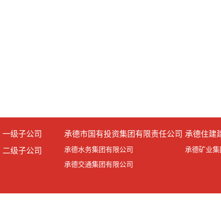
一级子公司
承德市国有投资集团有限责任公司
承德住建
承德水务集团有限公司
承德矿业集
二级子公司
承德交通集团有限公司