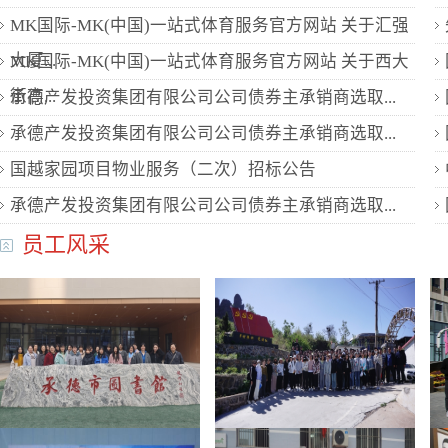
MK国际-MK(中国)一站式体育服务官方网站 关于汇强
大厦...
MK国际-MK(中国)一站式体育服务官方网站 关于西大
街高...
承德产发投资集团有限公司公司债券主承销商选取...
承德产发投资集团有限公司公司债券主承销商选取...
国越家园项目物业服务（二次）招标公告
承德产发投资集团有限公司公司债券主承销商选取...
员工风采