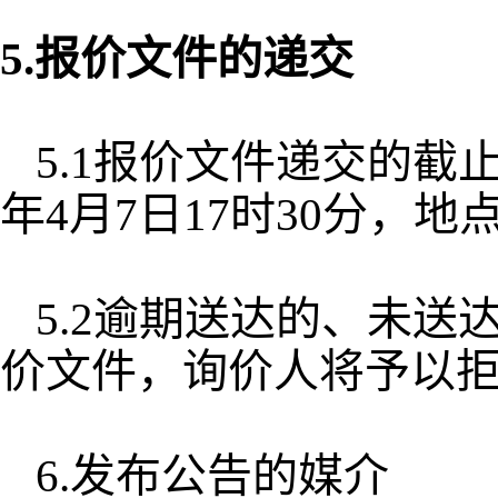
5.报价文件的递交
5.1报价文件递交的截
年4月7日17时30分，
5.2逾期送达的、未
价文件，询价人将予以
6.发布公告的媒介