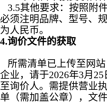
3.5其他要求：按照
必须注明品牌、型号、
为人民币。
4.询价文件的获取
所需清单已上传至网站
企业，请于2026年3月2
至询价人。需提供营业
单（需加盖公章），文