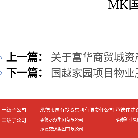
MK
上一篇：
关于富华商贸城资
下一篇：
国越家园项目物业
一级子公司
承德市国有投资集团有限责任公司
承德住建
承德水务集团有限公司
承德矿业集
二级子公司
承德交通集团有限公司