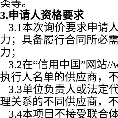
类等。
3.申请人资格要求
3.1本次询价要求申
力；具备履行合同所必
力；
3.2在“信用中国”网站//ww
执行人名单的供应商，
3.3单位负责人或法
理关系的不同供应商，
3.4本项目不接受联合