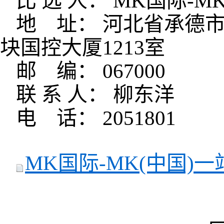
比 选 人： MK国际-
地 址： 河北省承德市
块国控大厦1213室
邮 编： 067000
联 系 人： 柳东洋
电 话： 2051801
MK国际-MK(中国)