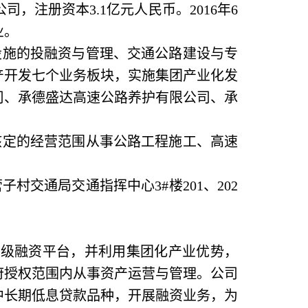
注册资本3.1亿元人民币。2016年6
业。
设施的投融资与管理、交通公路建设与专
产开发七个业务板块，实施集团产业化发
司、承德盛达高速公路养护有限公司、承
核定的经营范围从事公路工程施工、高速
村交通局交通指挥中心3#楼201、202
的市级融资平台，并利用集团化产业优势，
府授权范围内从事资产运营与管理。公司
中长期低息贷款品种，开展融资业务，为