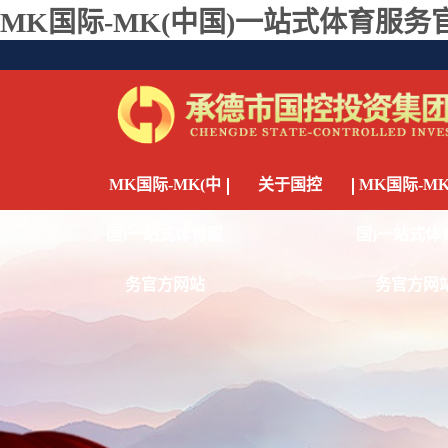
MK国际-MK(中国)一站式体育服务
MK国际-MK(中
关于国控
MK国际-MK
国)一站式体育服
国)一站式体
务官方网站
务官方网