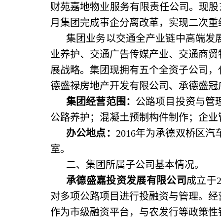
财苑嘉地物业服务有限责任公司。现股东
月集团完成事企分离改革，实现二次重
集团业务以交通全产业链中高端发
业养护、交通广告传媒产业、交通商贸
展战略。集团现拥有五个全资子公司，
德盛禄房地产开发有限公司、承德盛冠
集团经营范围：
公路项目投资与管
公路养护；混凝土预制构件制作；企业
办公地点：
2016年为承德双桥区汽
室。
二、集团所属子公司基本情况。
承德盛嘉投资发展有限公司
成立于
对多项公路项目进行投融资与管理。经
作为市级融资平台，与农发行等政策性