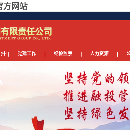
官方网站
(中
党建工作
纪检监察
人力资源
育服
站