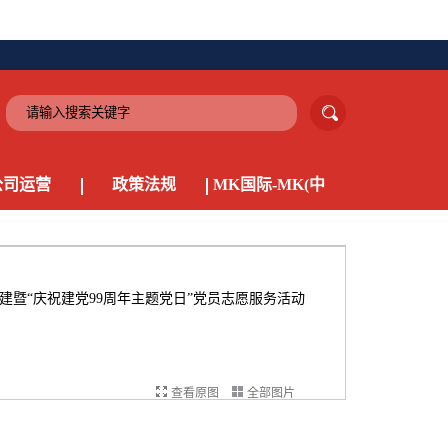
公司运营
政策法规
MK国际-MK(中
国)一站式体育服
务官方网站
建暨“庆祝建党99周年主题党日”党员志愿服务活动
查看原图
全部图片