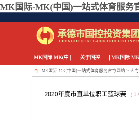
MK国际-MK(中国)一站式体育服务
MK国际-MK(中
关于国控
MK国际-MK
MK国际-MK(中国)一站式体育服务官方网站
>
人力
国)一站式体育服
国)一站式体
务官方网站
务官方网
2020年度市直单位职工篮球赛
1
(