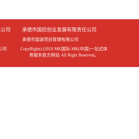
限公司
承德市国控创业发展有限责任公司
承德市国源项目管理有限公司
公司
CopyRight(c)2019 MK国际-MK(中国)一站式体
育服务官方网站 All Right Reserved。