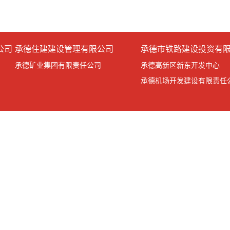
公司
承德住建建设管理有限公司
承德市铁路建设投资有
承德矿业集团有限责任公司
承德高新区新东开发中心
承德机场开发建设有限责任