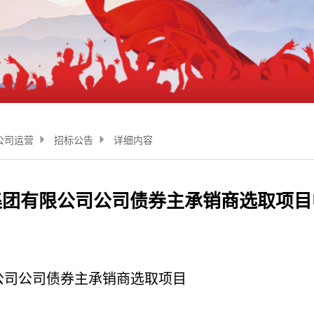
公司运营
招标公告
详细内容
集团有限公司公司债券主承销商选取项目
公司公司债券主承销商选取项目