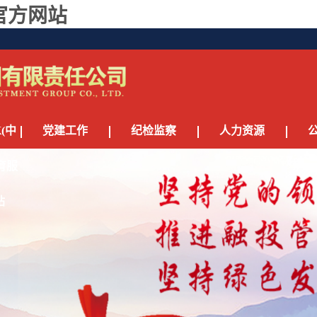
官方网站
(中
党建工作
纪检监察
人力资源
育服
站