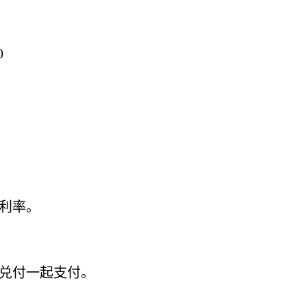
0
利率。
兑付一起支付。