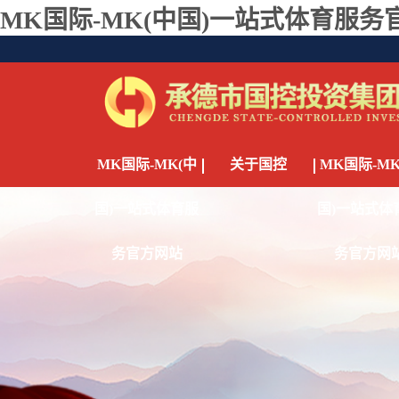
MK国际-MK(中国)一站式体育服务
MK国际-MK(中
关于国控
MK国际-MK
国)一站式体育服
国)一站式体
务官方网站
务官方网