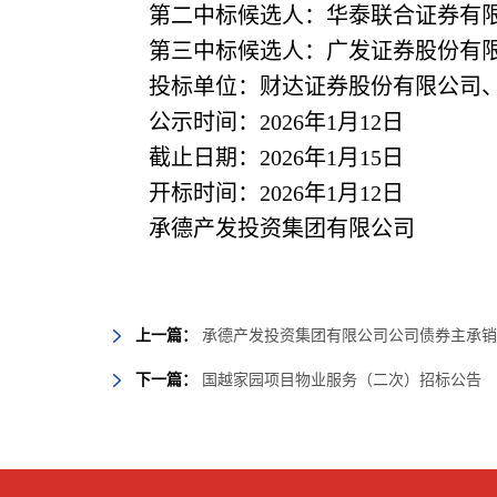
第二中标候选人：华泰联合证券有
第三中标候选人：广发证券股份有
投标单位：财达证券股份有限公司
公示时间：2026年1月12日
截止日期：2026年1月15日
开标时间：2026年1月12日
承德产发投资集团有限公司
上一篇：
承德产发投资集团有限公司公司债券主承销
下一篇：
国越家园项目物业服务（二次）招标公告