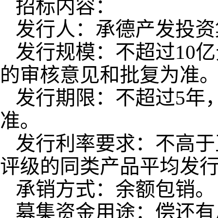
招标内容：
发行人：承德产发投资
发行规模：不超过10
的审核意见和批复为准
发行期限：不超过5年
准。
发行利率要求：不高于
评级的同类产品平均发
承销方式：余额包销。
募集资金用途：偿还有