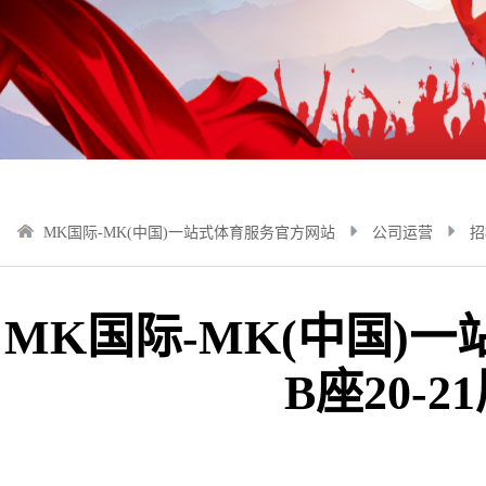
MK国际-MK(中国)一站式体育服务官方网站
公司运营
招
MK国际-MK(中国)
B座20-