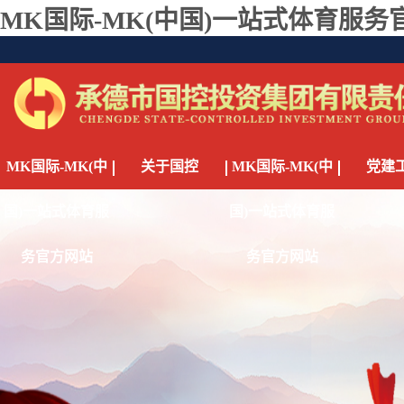
MK国际-MK(中国)一站式体育服务
MK国际-MK(中
关于国控
MK国际-MK(中
党建
国)一站式体育服
国)一站式体育服
务官方网站
务官方网站